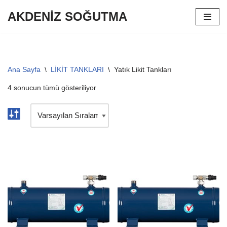
AKDENİZ SOĞUTMA
İçeriğe
geç
Ana Sayfa
\
LİKİT TANKLARI
\
Yatık Likit Tankları
4 sonucun tümü gösteriliyor