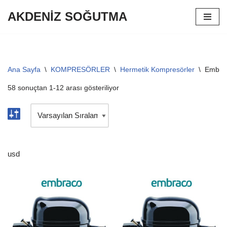
AKDENİZ SOĞUTMA
İçeriğe
geç
Ana Sayfa
\
KOMPRESÖRLER
\
Hermetik Kompresörler
\
Embrac
58 sonuçtan 1-12 arası gösteriliyor
usd