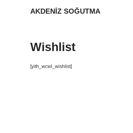
AKDENİZ SOĞUTMA
İçeriğe
geç
Wishlist
[yith_wcwl_wishlist]