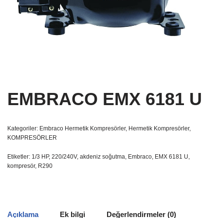
EMBRACO EMX 6181 U
Kategoriler:
Embraco Hermetik Kompresörler
,
Hermetik Kompresörler
,
KOMPRESÖRLER
Etiketler:
1/3 HP
,
220/240V
,
akdeniz soğutma
,
Embraco
,
EMX 6181 U
,
kompresör
,
R290
Açıklama
Ek bilgi
Değerlendirmeler (0)