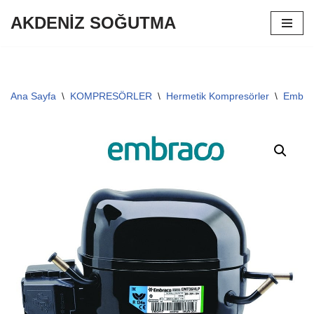
AKDENİZ SOĞUTMA
İçeriğe
geç
Ana Sayfa
\
KOMPRESÖRLER
\
Hermetik Kompresörler
\
Embrac