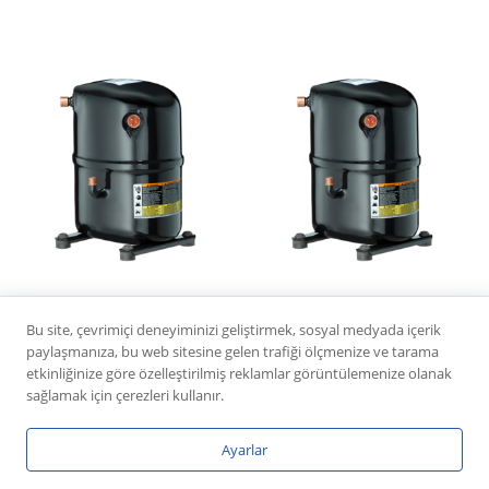
COPELAND CR 62
CR 47 KQME TFD 201
Bu site, çevrimiçi deneyiminizi geliştirmek, sosyal medyada içerik
KQME TFD 203
paylaşmanıza, bu web sitesine gelen trafiği ölçmenize ve tarama
etkinliğinize göre özelleştirilmiş reklamlar görüntülemenize olanak
sağlamak için çerezleri kullanır.
Ayarlar