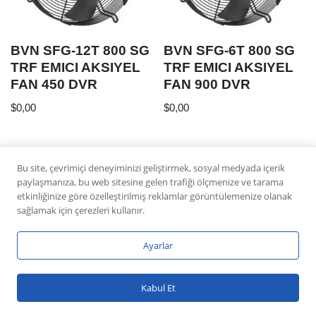
BVN SFG-12T 800 SG
BVN SFG-6T 800 SG
TRF EMICI AKSIYEL
TRF EMICI AKSIYEL
FAN 450 DVR
FAN 900 DVR
$
0,00
$
0,00
Bu site, çevrimiçi deneyiminizi geliştirmek, sosyal medyada içerik
paylaşmanıza, bu web sitesine gelen trafiği ölçmenize ve tarama
etkinliğinize göre özelleştirilmiş reklamlar görüntülemenize olanak
sağlamak için çerezleri kullanır.
Ayarlar
Neve
|
WordPress
Kabul Et
ile güçlendirilmiştir