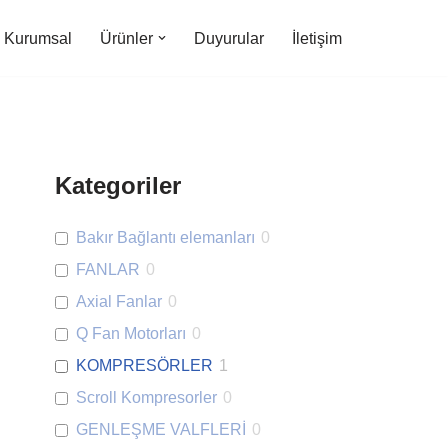
Kurumsal
Ürünler
Duyurular
İletişim
Kategoriler
Bakır Bağlantı elemanları
0
FANLAR
0
Axial Fanlar
0
Q Fan Motorları
0
KOMPRESÖRLER
1
Scroll Kompresorler
0
GENLEŞME VALFLERİ
0