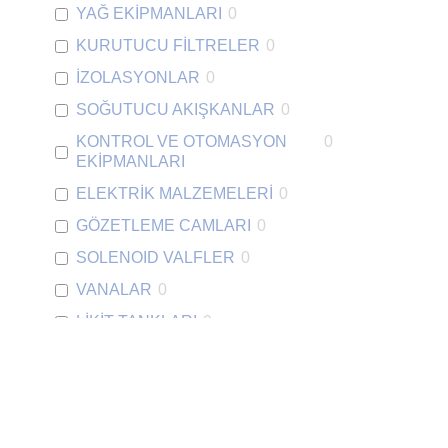
YAĞ EKİPMANLARI
0
KURUTUCU FİLTRELER
0
İZOLASYONLAR
0
SOĞUTUCU AKIŞKANLAR
0
KONTROL VE OTOMASYON
0
EKİPMANLARI
ELEKTRİK MALZEMELERİ
0
GÖZETLEME CAMLARI
0
SOLENOID VALFLER
0
VANALAR
0
LİKİT TANKLARI
0
SOĞUTMA GRUPLARI
0
SPLİT CİHAZLAR İÇ
0
ÜNİTELERİ
Hermetik Kompresörler
1