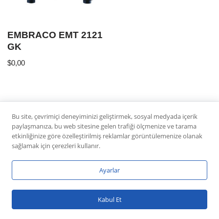
EMBRACO EMT 2121
GK
$
0,00
Bu site, çevrimiçi deneyiminizi geliştirmek, sosyal medyada içerik
paylaşmanıza, bu web sitesine gelen trafiği ölçmenize ve tarama
etkinliğinize göre özelleştirilmiş reklamlar görüntülemenize olanak
sağlamak için çerezleri kullanır.
Ayarlar
Neve
|
WordPress
Kabul Et
ile güçlendirilmiştir