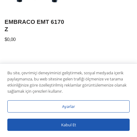
EMBRACO EMT 6170
Z
$
0,00
Bu site, çevrimiçi deneyiminizi geliştirmek, sosyal medyada içerik
paylaşmanıza, bu web sitesine gelen trafiği ölçmenize ve tarama
etkinliğinize göre özelleştirilmiş reklamlar görüntülemenize olanak
sağlamak için çerezleri kullanır.
Ayarlar
Neve
|
WordPress
Kabul Et
ile güçlendirilmiştir