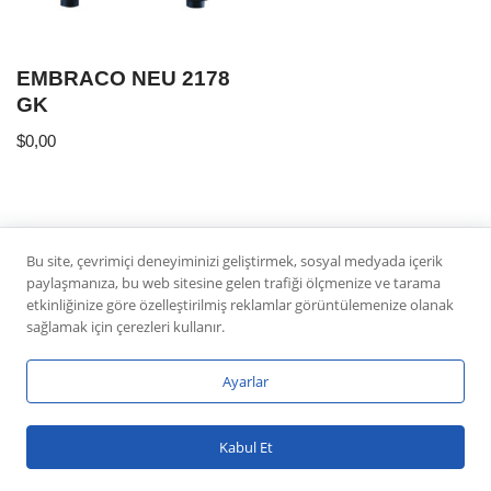
EMBRACO NEU 2178
GK
$
0,00
Bu site, çevrimiçi deneyiminizi geliştirmek, sosyal medyada içerik
paylaşmanıza, bu web sitesine gelen trafiği ölçmenize ve tarama
etkinliğinize göre özelleştirilmiş reklamlar görüntülemenize olanak
sağlamak için çerezleri kullanır.
Ayarlar
Neve
|
WordPress
Kabul Et
ile güçlendirilmiştir