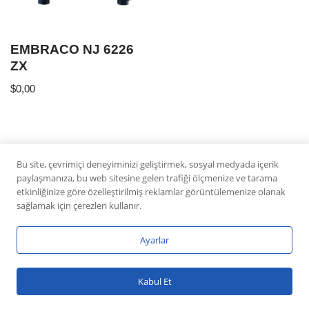
EMBRACO NJ 6226
ZX
$
0,00
Bu site, çevrimiçi deneyiminizi geliştirmek, sosyal medyada içerik
paylaşmanıza, bu web sitesine gelen trafiği ölçmenize ve tarama
etkinliğinize göre özelleştirilmiş reklamlar görüntülemenize olanak
sağlamak için çerezleri kullanır.
Ayarlar
Neve
|
WordPress
Kabul Et
ile güçlendirilmiştir