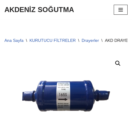
AKDENİZ SOĞUTMA
İçeriğe
geç
Ana Sayfa
\
KURUTUCU FİLTRELER
\
Drayerler
\
AKD DRAYER 