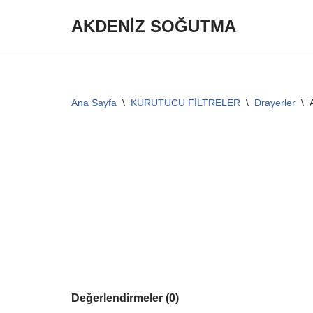
AKDENİZ SOĞUTMA
İçeriğe
geç
Ana Sayfa
\
KURUTUCU FİLTRELER
\
Drayerler
\
Değerlendirmeler (0)