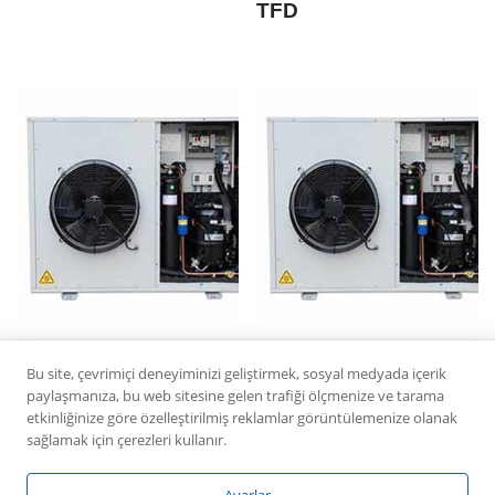
TFD
AKDENIZ ASCU 02-45
AKDENIZ ASCU 14-50
Bu site, çevrimiçi deneyiminizi geliştirmek, sosyal medyada içerik
FANSIZ
FANSIZ
paylaşmanıza, bu web sitesine gelen trafiği ölçmenize ve tarama
etkinliğinize göre özelleştirilmiş reklamlar görüntülemenize olanak
sağlamak için çerezleri kullanır.