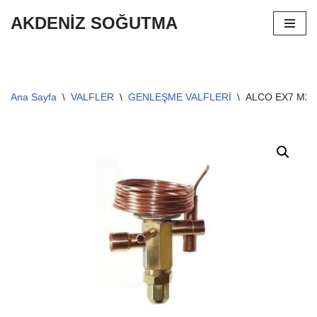
AKDENİZ SOĞUTMA
İçeriğe
geç
Ana Sayfa
\
VALFLER
\
GENLEŞME VALFLERİ
\
ALCO EX7 M21