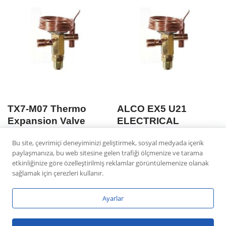
TX7-M07 Thermo
ALCO EX5 U21
Expansion Valve
ELECTRICAL
CONTROL VALVE
Bu site, çevrimiçi deneyiminizi geliştirmek, sosyal medyada içerik
800619
paylaşmanıza, bu web sitesine gelen trafiği ölçmenize ve tarama
etkinliğinize göre özelleştirilmiş reklamlar görüntülemenize olanak
sağlamak için çerezleri kullanır.
Ayarlar