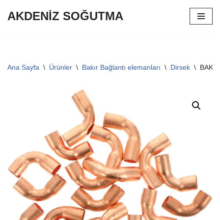
AKDENİZ SOĞUTMA
İçeriğe
geç
Ana Sayfa
\
Ürünler
\
Bakır Bağlantı elemanları
\
Dirsek
\
BAKIR