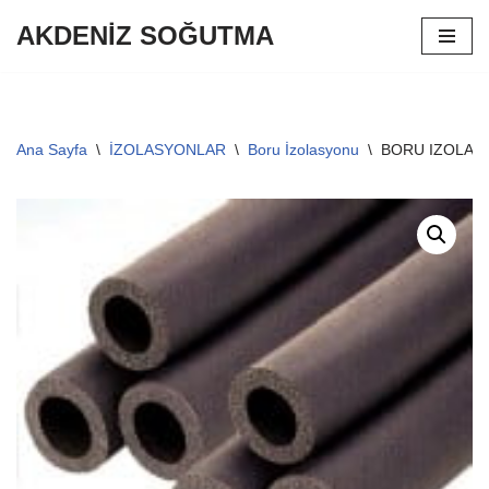
AKDENİZ SOĞUTMA
İçeriğe
geç
Ana Sayfa
\
İZOLASYONLAR
\
Boru İzolasyonu
\
BORU IZOLAS