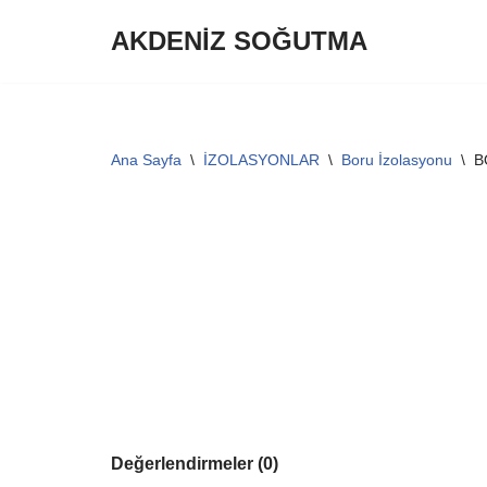
AKDENİZ SOĞUTMA
İçeriğe
geç
Ana Sayfa
\
İZOLASYONLAR
\
Boru İzolasyonu
\
B
Değerlendirmeler (0)