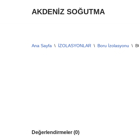
AKDENİZ SOĞUTMA
İçeriğe
geç
Ana Sayfa
\
İZOLASYONLAR
\
Boru İzolasyonu
\
B
Değerlendirmeler (0)