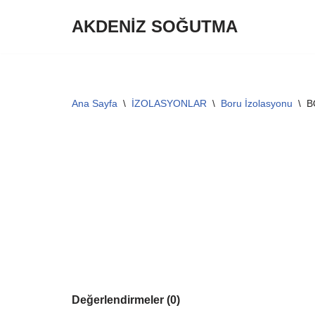
AKDENİZ SOĞUTMA
İçeriğe
geç
Ana Sayfa
\
İZOLASYONLAR
\
Boru İzolasyonu
\
B
Değerlendirmeler (0)