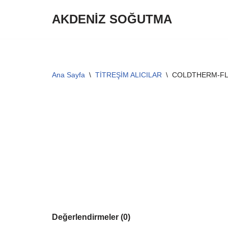
AKDENİZ SOĞUTMA
İçeriğe
geç
Ana Sayfa
\
TİTREŞİM ALICILAR
\
COLDTHERM-FLE
Değerlendirmeler (0)