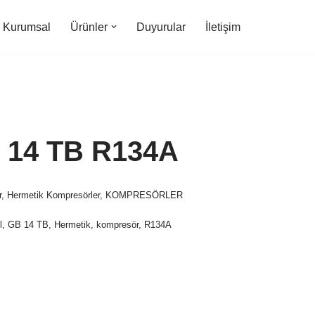
Kurumsal
Ürünler
Duyurular
İletişim
 14 TB R134A
r
,
Hermetik Kompresörler
,
KOMPRESÖRLER
l
,
GB 14 TB
,
Hermetik
,
kompresör
,
R134A