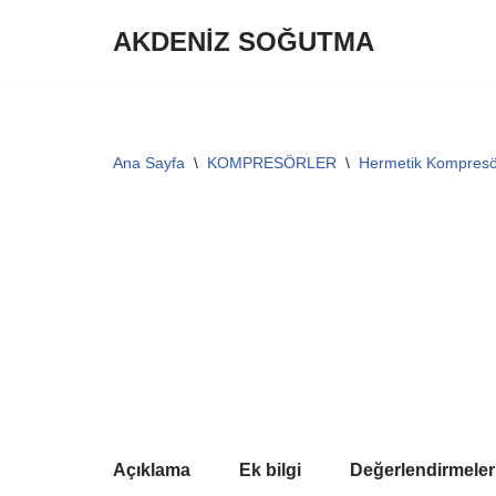
AKDENİZ SOĞUTMA
İçeriğe
geç
Ana Sayfa
\
KOMPRESÖRLER
\
Hermetik Kompresö
Açıklama
Ek bilgi
Değerlendirmeler 