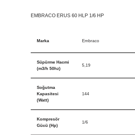
EMBRACO ERUS 60 HLP 1/6 HP
Marka
Embraco
Süpürme Hacmi
5,19
(m3/h 50hz)
Soğutma
Kapasitesi
144
(Watt)
Kompresör
1/6
Gücü (Hp)