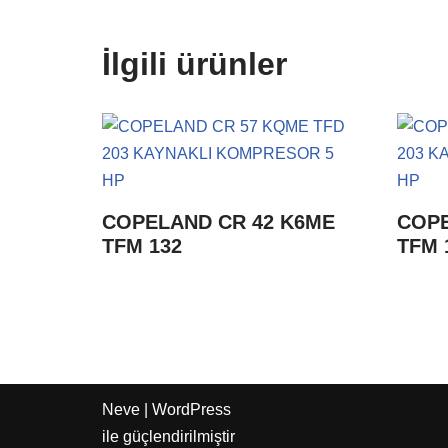
İlgili ürünler
COPELAND CR 42 K6ME
COPE
TFM 132
TFM 
Neve
|
WordPress
ile güçlendirilmiştir