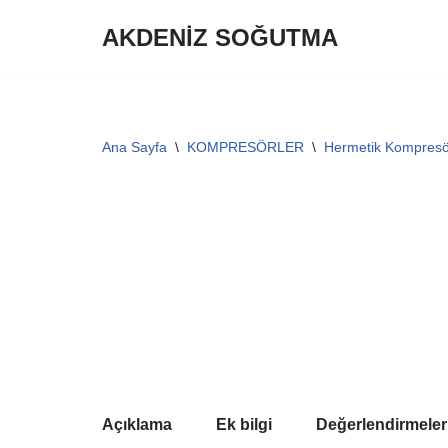
AKDENİZ SOĞUTMA
İçeriğe
geç
Ana Sayfa
\
KOMPRESÖRLER
\
Hermetik Kompresö
Açıklama
Ek bilgi
Değerlendirmeler 