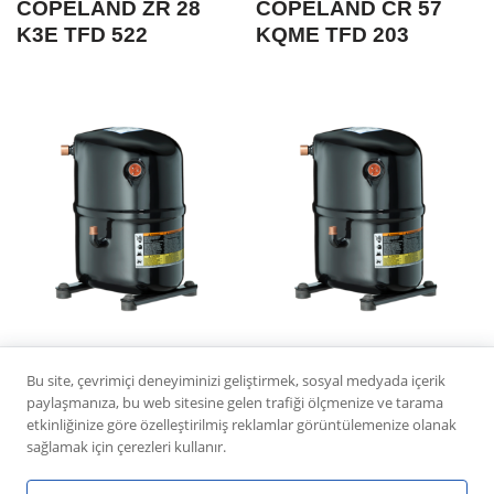
COPELAND ZR 28
COPELAND CR 57
K3E TFD 522
KQME TFD 203
COPELAND CR 34
COPELAND CS 11
Bu site, çevrimiçi deneyiminizi geliştirmek, sosyal medyada içerik
K6ME TFD 132
K6ME TFM 132
paylaşmanıza, bu web sitesine gelen trafiği ölçmenize ve tarama
etkinliğinize göre özelleştirilmiş reklamlar görüntülemenize olanak
sağlamak için çerezleri kullanır.