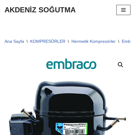
AKDENİZ SOĞUTMA
İçeriğe
geç
Ana Sayfa
\
KOMPRESÖRLER
\
Hermetik Kompresörler
\
Embrac