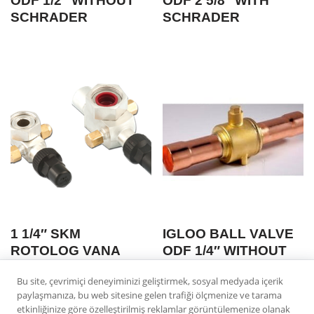
ODF 1/2″ WITHOUT
ODF 2 5/8″ WITH
SCHRADER
SCHRADER
1 1/4″ SKM
IGLOO BALL VALVE
ROTOLOG VANA
ODF 1/4″ WITHOUT
ODS 5/8″ CIFT
SCHRADER
Bu site, çevrimiçi deneyiminizi geliştirmek, sosyal medyada içerik
SERVISLI
paylaşmanıza, bu web sitesine gelen trafiği ölçmenize ve tarama
etkinliğinize göre özelleştirilmiş reklamlar görüntülemenize olanak