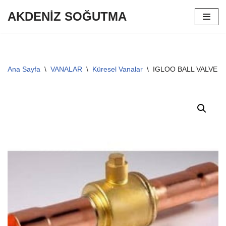
AKDENİZ SOĞUTMA
İçeriğe
geç
Ana Sayfa
\
VANALAR
\
Küresel Vanalar
\
IGLOO BALL VALVE O