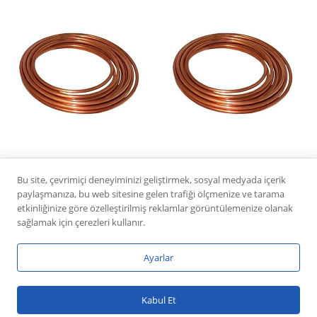
KANGAL BAKIR
KANGAL BAKIR
Bu site, çevrimiçi deneyiminizi geliştirmek, sosyal medyada içerik
BORU 1/2” x 0,71 mm
BORU 3/4” x 0,71 mm
paylaşmanıza, bu web sitesine gelen trafiği ölçmenize ve tarama
etkinliğinize göre özelleştirilmiş reklamlar görüntülemenize olanak
sağlamak için çerezleri kullanır.
Ayarlar
Neve
|
WordPress
Kabul Et
ile güçlendirilmiştir