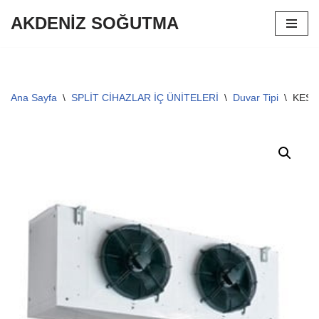
AKDENİZ SOĞUTMA
İçeriğe
geç
Ana Sayfa
\
SPLİT CİHAZLAR İÇ ÜNİTELERİ
\
Duvar Tipi
\
KES 