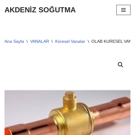
AKDENİZ SOĞUTMA
İçeriğe
geç
Ana Sayfa
\
VANALAR
\
Küresel Vanalar
\
OLAB KURESEL VANA 