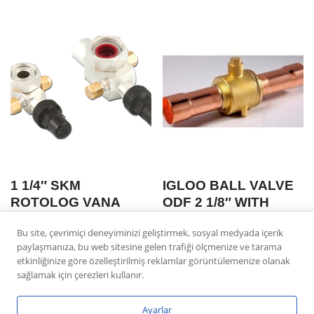
1 1/4″ SKM
IGLOO BALL VALVE
ROTOLOG VANA
ODF 2 1/8″ WITH
ODS 7/8″ 022MM
SCHRADER
Bu site, çevrimiçi deneyiminizi geliştirmek, sosyal medyada içerik
CIFT SERVISLI
paylaşmanıza, bu web sitesine gelen trafiği ölçmenize ve tarama
etkinliğinize göre özelleştirilmiş reklamlar görüntülemenize olanak
sağlamak için çerezleri kullanır.
Ayarlar