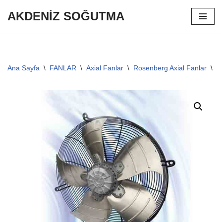
AKDENİZ SOĞUTMA
İçeriğe
geç
Ana Sayfa
\
FANLAR
\
Axial Fanlar
\
Rosenberg Axial Fanlar
\
R