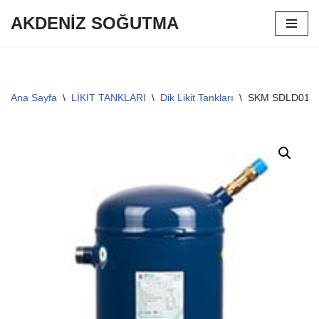
AKDENİZ SOĞUTMA
İçeriğe
geç
Ana Sayfa
\
LİKİT TANKLARI
\
Dik Likit Tankları
\
SKM SDLD01 1 