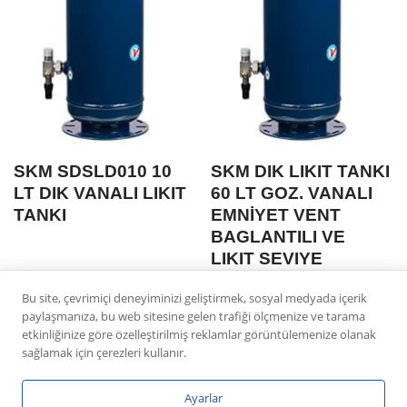
SKM SDSLD010 10
SKM DIK LIKIT TANKI
LT DIK VANALI LIKIT
60 LT GOZ. VANALI
TANKI
EMNİYET VENT
BAGLANTILI VE
LIKIT SEVIYE
SENSORU
Bu site, çevrimiçi deneyiminizi geliştirmek, sosyal medyada içerik
BAGLANTILI
paylaşmanıza, bu web sitesine gelen trafiği ölçmenize ve tarama
etkinliğinize göre özelleştirilmiş reklamlar görüntülemenize olanak
sağlamak için çerezleri kullanır.
Ayarlar