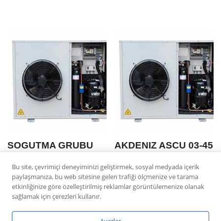
SOGUTMA GRUBU
AKDENIZ ASCU 03-45
ASCU 02-40 CR 22
FANSIZ
Bu site, çevrimiçi deneyiminizi geliştirmek, sosyal medyada içerik
PFJ
paylaşmanıza, bu web sitesine gelen trafiği ölçmenize ve tarama
etkinliğinize göre özelleştirilmiş reklamlar görüntülemenize olanak
sağlamak için çerezleri kullanır.