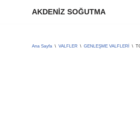
AKDENİZ SOĞUTMA
İçeriğe
geç
Ana Sayfa
\
VALFLER
\
GENLEŞME VALFLERİ
\
T