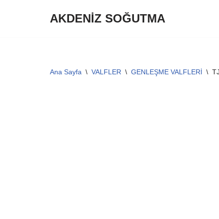
AKDENİZ SOĞUTMA
İçeriğe
geç
Ana Sayfa
\
VALFLER
\
GENLEŞME VALFLERİ
\
T