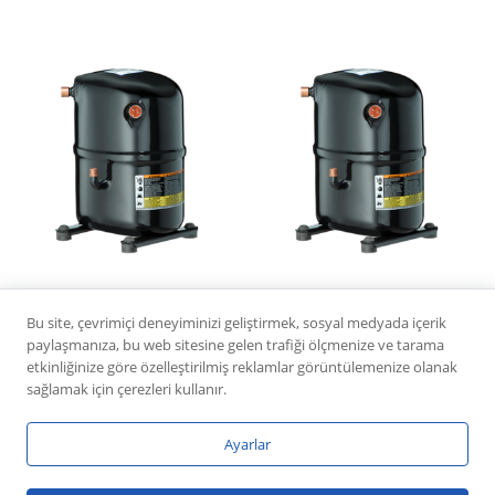
COPELAND CR 34
COPELAND CR 42
Bu site, çevrimiçi deneyiminizi geliştirmek, sosyal medyada içerik
K6ME TFD 132
K6ME TFM 132
paylaşmanıza, bu web sitesine gelen trafiği ölçmenize ve tarama
etkinliğinize göre özelleştirilmiş reklamlar görüntülemenize olanak
sağlamak için çerezleri kullanır.
Ayarlar