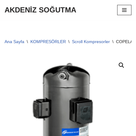
AKDENİZ SOĞUTMA
İçeriğe
geç
Ana Sayfa
\
KOMPRESÖRLER
\
Scroll Kompresorler
\
COPELAND