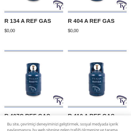
R 134 A REF GAS
R 404 A REF GAS
$
0,00
$
0,00
R 407C REF GAS
R 410 A REF GAS
Bu site, çevrimiçi deneyiminizi geliştirmek, sosyal medyada içerik
$
0,00
$
0,00
paylaşmanıza, bu web sitesine gelen trafiği ölçmenize ve tarama