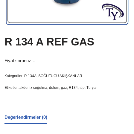
R 134 A REF GAS
Fiyat sorunuz…
Kategoriler:
R 134A
,
SOĞUTUCU AKIŞKANLAR
Etiketler:
akdeniz soğutma
,
dolum
,
gaz
,
R134
,
tüp
,
Turyar
Değerlendirmeler (0)