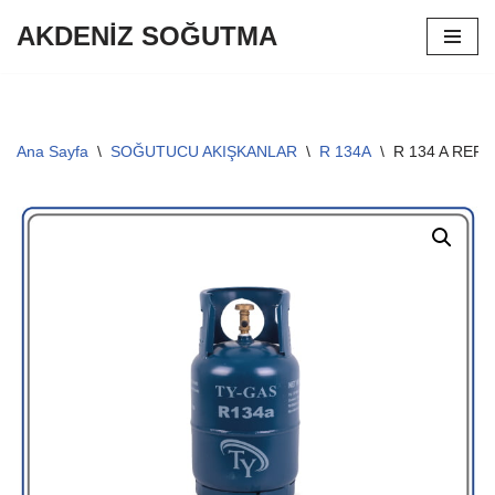
AKDENİZ SOĞUTMA
İçeriğe
geç
Ana Sayfa
\
SOĞUTUCU AKIŞKANLAR
\
R 134A
\
R 134 A REF 