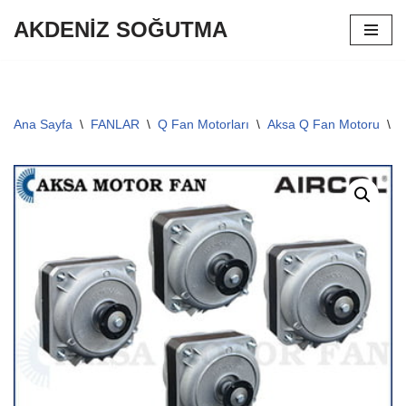
AKDENİZ SOĞUTMA
İçeriğe
geç
Ana Sayfa
\
FANLAR
\
Q Fan Motorları
\
Aksa Q Fan Motoru
\
A