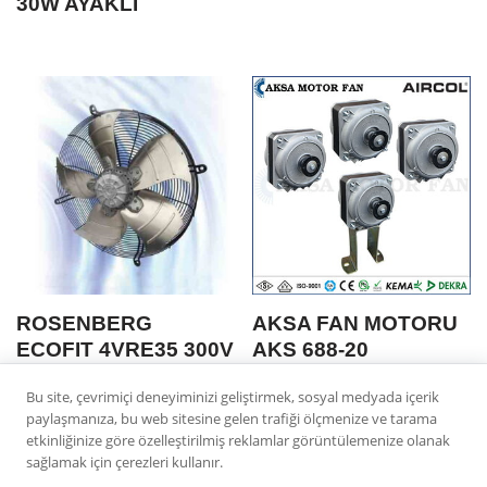
30W AYAKLI
ROSENBERG
AKSA FAN MOTORU
ECOFIT 4VRE35 300V
AKS 688-20
300 MM MONOFAZE
KABLOLU (N 10-20)
Bu site, çevrimiçi deneyiminizi geliştirmek, sosyal medyada içerik
EMIS 1400 DEVIR
50W
paylaşmanıza, bu web sitesine gelen trafiği ölçmenize ve tarama
etkinliğinize göre özelleştirilmiş reklamlar görüntülemenize olanak
sağlamak için çerezleri kullanır.