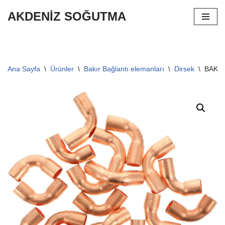
AKDENİZ SOĞUTMA
İçeriğe
geç
Ana Sayfa
\
Ürünler
\
Bakır Bağlantı elemanları
\
Dirsek
\
BAKIR