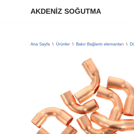
AKDENİZ SOĞUTMA
İçeriğe
geç
Ana Sayfa
\
Ürünler
\
Bakır Bağlantı elemanları
\
Di