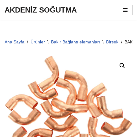
AKDENİZ SOĞUTMA
İçeriğe
geç
Ana Sayfa
\
Ürünler
\
Bakır Bağlantı elemanları
\
Dirsek
\
BAKIR