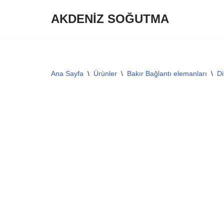
AKDENİZ SOĞUTMA
İçeriğe
geç
Ana Sayfa
\
Ürünler
\
Bakır Bağlantı elemanları
\
Di