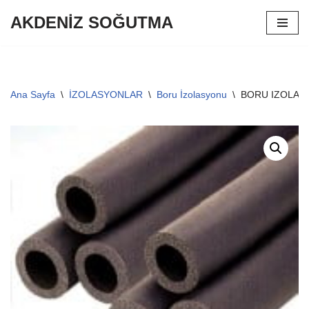
AKDENİZ SOĞUTMA
İçeriğe
geç
Ana Sayfa
\
İZOLASYONLAR
\
Boru İzolasyonu
\
BORU IZOLAS