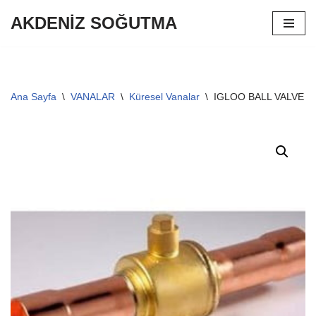
AKDENİZ SOĞUTMA
İçeriğe
geç
Ana Sayfa
\
VANALAR
\
Küresel Vanalar
\
IGLOO BALL VALVE 