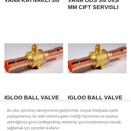
VANA KAYNAKLI 5/8
VANA ODS 3/8 09,6
MM CIFT SERVISLI
IGLOO BALL VALVE
IGLOO BALL VALVE
ODF 1 3/8″ WITH
ODF 1 1/8″ WITH
Bu site, çevrimiçi deneyiminizi geliştirmek, sosyal medyada içerik
SCHRADER
SCHRADER
paylaşmanıza, bu web sitesine gelen trafiği ölçmenize ve tarama
etkinliğinize göre özelleştirilmiş reklamlar görüntülemenize olanak
sağlamak için çerezleri kullanır.