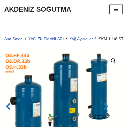
AKDENİZ SOĞUTMA
İçeriğe
geç
Ana Sayfa
\
YAĞ EKİPMANLARI
\
Yağ Ayırıcılar
\
SKM 1 1/8 STA