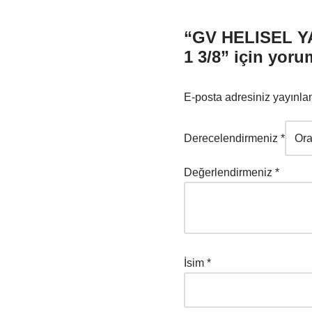
“GV HELISEL Y
1 3/8” için yoru
E-posta adresiniz yayınl
Derecelendirmeniz
*
Değerlendirmeniz
*
İsim
*