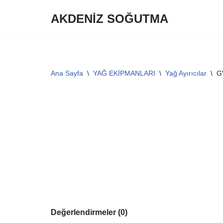
AKDENİZ SOĞUTMA
İçeriğe
geç
Ana Sayfa
\
YAĞ EKİPMANLARI
\
Yağ Ayırıcılar
\
G
Değerlendirmeler (0)