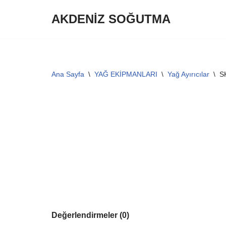
AKDENİZ SOĞUTMA
İçeriğe
geç
Ana Sayfa
\
YAĞ EKİPMANLARI
\
Yağ Ayırıcılar
\
S
Değerlendirmeler (0)