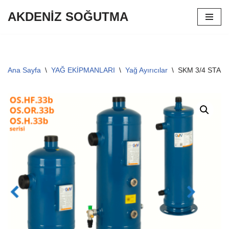
AKDENİZ SOĞUTMA
İçeriğe
geç
Ana Sayfa
\
YAĞ EKİPMANLARI
\
Yağ Ayırıcılar
\
SKM 3/4 STAN