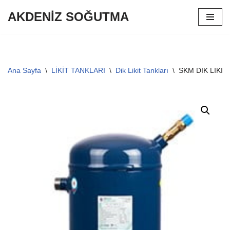
AKDENİZ SOĞUTMA
İçeriğe
geç
Ana Sayfa
\
LİKİT TANKLARI
\
Dik Likit Tankları
\
SKM DIK LIKIT