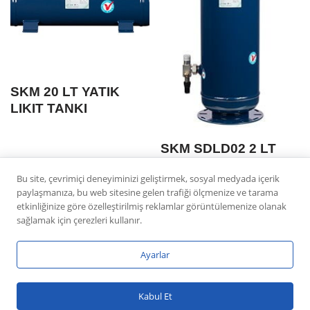
SKM 20 LT YATIK
LIKIT TANKI
SKM SDLD02 2 LT
DIK VANALI LIKIT
Bu site, çevrimiçi deneyiminizi geliştirmek, sosyal medyada içerik
TANKI
paylaşmanıza, bu web sitesine gelen trafiği ölçmenize ve tarama
etkinliğinize göre özelleştirilmiş reklamlar görüntülemenize olanak
sağlamak için çerezleri kullanır.
Ayarlar
Neve
|
WordPress
Kabul Et
ile güçlendirilmiştir