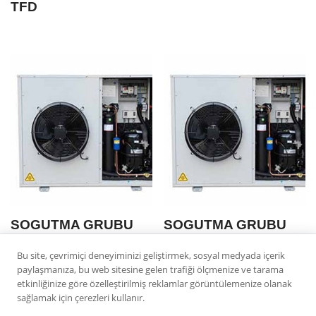
TFD
SOGUTMA GRUBU
SOGUTMA GRUBU
ASCU 03-45 CR 34
ASCU 03-40 CS 20
Bu site, çevrimiçi deneyiminizi geliştirmek, sosyal medyada içerik
TFD
TFD
paylaşmanıza, bu web sitesine gelen trafiği ölçmenize ve tarama
etkinliğinize göre özelleştirilmiş reklamlar görüntülemenize olanak
sağlamak için çerezleri kullanır.