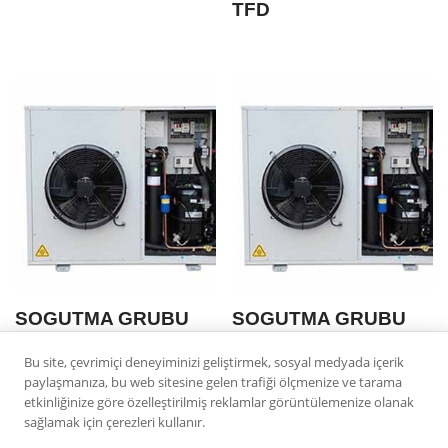
TFD
SOGUTMA GRUBU
SOGUTMA GRUBU
ASCU 02-45 ZF 09
ASCU 02-40 CR 22
Bu site, çevrimiçi deneyiminizi geliştirmek, sosyal medyada içerik
PFJ
paylaşmanıza, bu web sitesine gelen trafiği ölçmenize ve tarama
etkinliğinize göre özelleştirilmiş reklamlar görüntülemenize olanak
sağlamak için çerezleri kullanır.