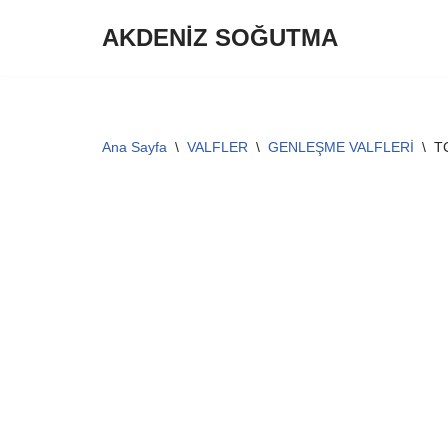
AKDENİZ SOĞUTMA
İçeriğe
geç
Ana Sayfa
\
VALFLER
\
GENLEŞME VALFLERİ
\
T